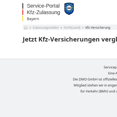
Bayern
Baden-Württemberg
Zulassungsstellen
Fürth(Land)
Kfz-Versicherung
Bayern
Berlin
Jetzt Kfz-Versicherungen verg
Brandenburg
Bremen
Hamburg
Hessen
Mecklenburg-
Servicep
Vorpommern
Niedersachsen
Eine 
Nordrhein-Westfalen
Die ZiMD GmbH ist offizielles
Rheinland-Pfalz
Mitglied stehen wir in eng
Saarland
für Verkehr (BMV) und 
Sachsen
Sachsen-Anhalt
Schleswig-Holstein
Thüringen