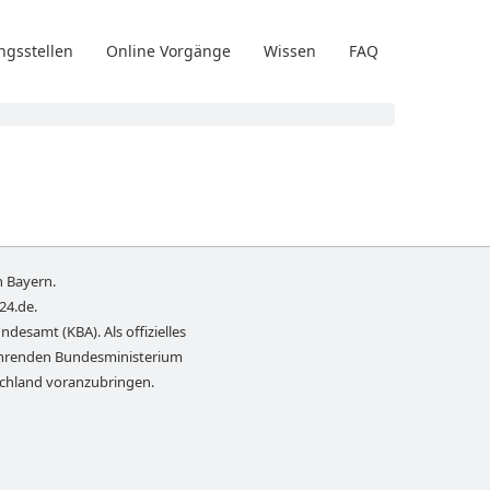
ngsstellen
Online Vorgänge
Wissen
FAQ
n
Bayern
.
-24.de
.
ndesamt (KBA). Als offizielles
führenden Bundesministerium
schland voranzubringen.